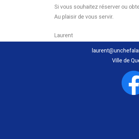
Si vous souhaitez réserver ou obte
Au plaisir de vous servir.
Laurent
laurent@unchefala
Ville de Q